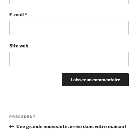
E-mail
*
Site web
Navigation
Article
PRÉCÉDENT
de
précédent
Une grande nouveauté arrive dans votre maison !
l’article