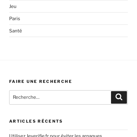
Jeu
Paris
Santé
FAIRE UNE RECHERCHE
Recherche
Recher
pour
:
ARTICLES RÉCENTS
Utilisez Jeverifie.fr pour éviter les arnaques